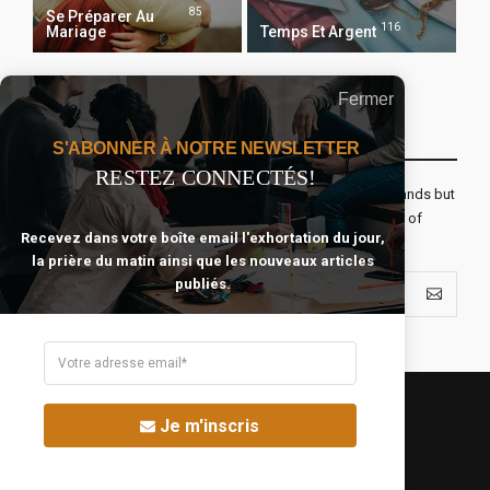
85
Se Préparer Au
116
Mariage
Temps Et Argent
Fermer
Recevoir Notre Newsletter Chaque Matin
S'ABONNER À NOTRE NEWSLETTER
RESTEZ CONNECTÉS!
The real voyage of discovery consists not in seeking new lands but
seeing with new eyes. All journeys have secret destinations of
Recevez dans votre boîte email l'exhortation du jour,
which the traveler is unaware.
la prière du matin ainsi que les nouveaux articles
publiés.
Je m'inscris