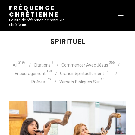
FRÉQUENCE
CHRÉTIENNE
Le site de référence de notre vie
chrétienne
SPIRITUEL
2197
9
366
All
Citations
Commencer Avec Jésus
408
1004
Encouragement
Grandir Spirituellement
342
66
Prières
Versets Bibliques Sur