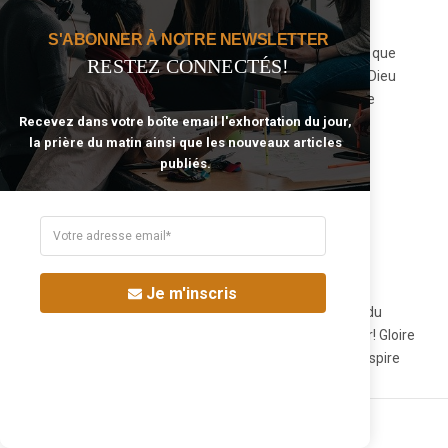
S'ABONNER À NOTRE NEWSLETTER
Loin de moi de juger ou calomnier j’ai toujours cru que
RESTEZ CONNECTÉS!
ceux qui nomment . (Le bon Dieu) ou lieu de mon Dieu
est religieux et ne connaissent pas le père comme
Recevez dans votre boîte email l'exhortation du jour,
Jésus-Christ nous la enseigner.
la prière du matin ainsi que les nouveaux articles
publiés.
Répondre
Laure
dit :
mai 29, 2021 à 10:15 pm
Je m'inscris
Merci Seigneur pour ces révélations sous l’inspiration du
Saint-Esprit! Cela va encore changer ma façon de prier! Gloire
soit rendu à notre Dieu pour son fidèle serviteur qu’il inspire
Répondre
Share the article: