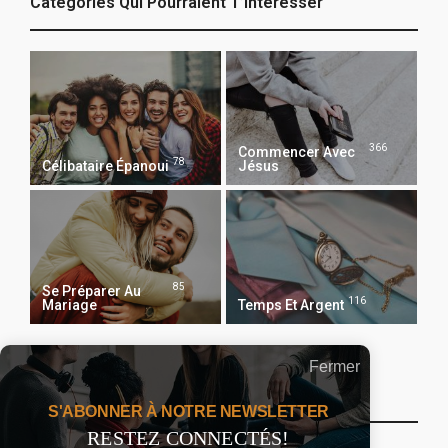
Catégories Qui Pourraient T’intéresser
366
Commencer Avec
78
Célibataire Épanoui
Jésus
85
Se Préparer Au
116
Mariage
Temps Et Argent
Fermer
Recevoir Notre Newsletter Chaque Matin
S'ABONNER À NOTRE NEWSLETTER
RESTEZ CONNECTÉS!