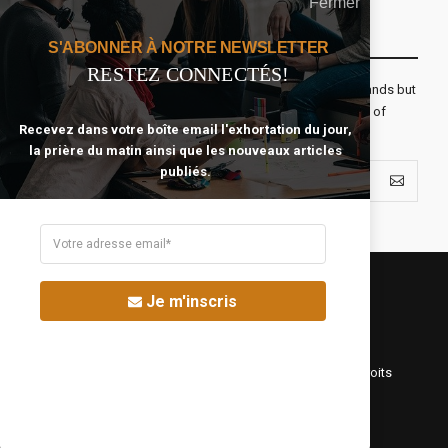
Fermer
Recevoir Notre Newsletter Chaque Matin
S'ABONNER À NOTRE NEWSLETTER
RESTEZ CONNECTÉS!
The real voyage of discovery consists not in seeking new lands but
seeing with new eyes. All journeys have secret destinations of
Recevez dans votre boîte email l'exhortation du jour,
which the traveler is unaware.
la prière du matin ainsi que les nouveaux articles
publiés.
Je m'inscris
©Fréquence Chrétienne Production 2016-2025. Tous droits
réservés.