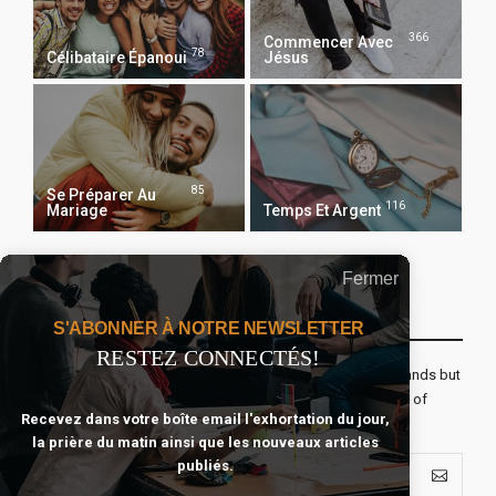
366
Commencer Avec
78
Célibataire Épanoui
Jésus
85
Se Préparer Au
116
Mariage
Temps Et Argent
Fermer
Recevoir Notre Newsletter Chaque Matin
S'ABONNER À NOTRE NEWSLETTER
RESTEZ CONNECTÉS!
The real voyage of discovery consists not in seeking new lands but
seeing with new eyes. All journeys have secret destinations of
Recevez dans votre boîte email l'exhortation du jour,
which the traveler is unaware.
la prière du matin ainsi que les nouveaux articles
publiés.