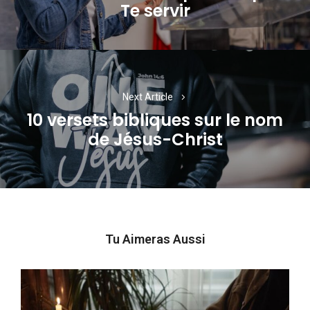
Te servir
post:
Next Article
10 versets bibliques sur le nom
Next
de Jésus-Christ
post:
Tu Aimeras Aussi