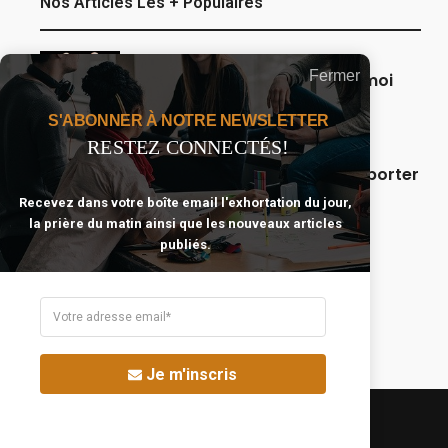
Nos Articles Les + Populaires
Fermer
Seigneur, que ma famille et moi
restions sous Ta protection.
S'ABONNER À NOTRE NEWSLETTER
RESTEZ CONNECTÉS!
5 versets bibliques pour supporter
et surmonter les moments
Recevez dans votre boîte email l'exhortation du jour,
difficiles.
la prière du matin ainsi que les nouveaux articles
publiés.
10 sujets pour lesquels nous
devrions prier plus souvent.
Je m'inscris