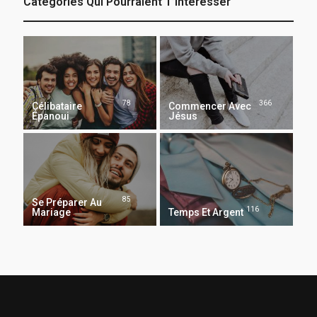
Catégories Qui Pourraient T’intéresser
78
366
Célibataire
Commencer Avec
Épanoui
Jésus
85
Se Préparer Au
116
Mariage
Temps Et Argent