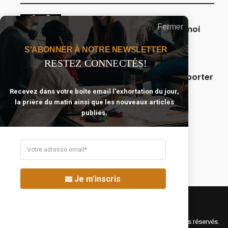
Fermer
Seigneur, que ma famille et moi
restions sous Ta protection.
S'ABONNER À NOTRE NEWSLETTER
RESTEZ CONNECTÉS!
5 versets bibliques pour supporter
et surmonter les moments
Recevez dans votre boîte email l'exhortation du jour,
difficiles.
la prière du matin ainsi que les nouveaux articles
publiés.
10 sujets pour lesquels nous
devrions prier plus souvent.
Je m'inscris
©Fréquence Chrétienne Production 2016-2025. Tous droits réservés.