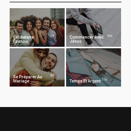
78
366
Célibataire
Commencer Avec
Épanoui
Jésus
85
Se Préparer Au
116
Mariage
Temps Et Argent