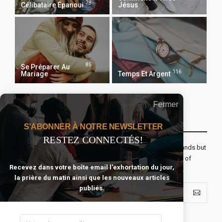
78
Célibataire Épanoui
Jésus
85
Se Préparer Au
116
Mariage
Temps Et Argent
Fermer
Recevoir Notre Newsletter Chaque Matin
S'ABONNER À NOTRE NEWSLETTER
RESTEZ CONNECTÉS!
The real voyage of discovery consists not in seeking new lands but
seeing with new eyes. All journeys have secret destinations of
Recevez dans votre boîte email l'exhortation du jour,
which the traveler is unaware.
la prière du matin ainsi que les nouveaux articles
publiés.