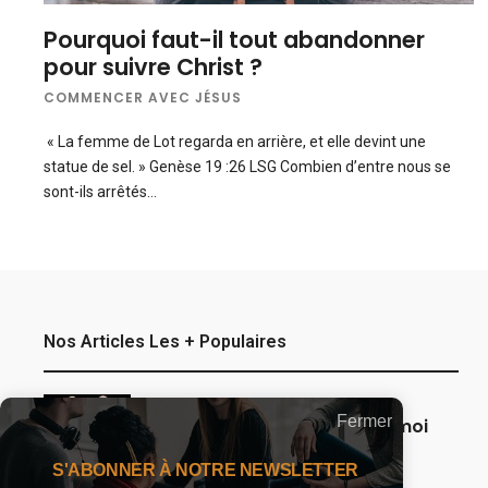
Pourquoi faut-il tout abandonner
pour suivre Christ ?
COMMENCER AVEC JÉSUS
« La femme de Lot regarda en arrière, et elle devint une
statue de sel. » Genèse 19 :26 LSG Combien d’entre nous se
sont-ils arrêtés…
Nos Articles Les + Populaires
Fermer
Seigneur, que ma famille et moi
restions sous Ta protection.
S'ABONNER À NOTRE NEWSLETTER