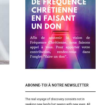
ABONNE-TOI À NOTRE NEWSLETTER
The real voyage of discovery consists not in
seeking new lands but seeing with new eyes. All