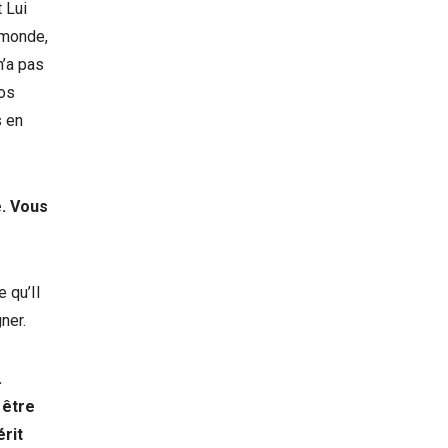
 Lui
u monde,
n’a pas
nos
s en
e. Vous
 qu’Il
ner.
.
 être
érit