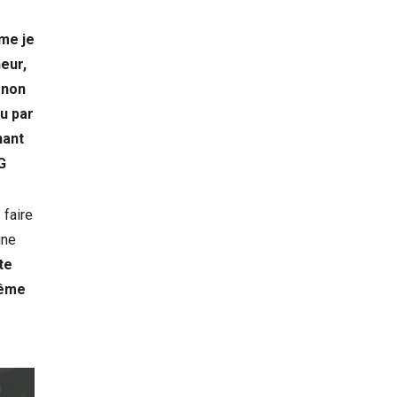
ême je
eur,
 non
eu par
nant
G
 faire
une
te
même