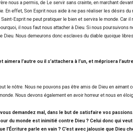
ère nous a permis, de Le servir sans crainte, en marchant devant
vie. En effet, Son Esprit nous aide à ne pas réaliser les désirs d
int-Esprit ne peut pratiquer le bien et servira le monde. Car il 
 pourquoi, il nous faut nous attacher à Dieu. Si nous poursuivons 
tre Dieu. Nous demeurons donc esclaves du diable quoique libre
 et aimera l’autre ou il s’attachera à l’un, et méprisera l’autr
veut le nôtre. Nous ne pouvons pas être amis de Dieu en aimant ce
e monde. Nous devons également en avoir horreur et nous en éloig
vous demandez mal, dans le but de satisfaire vos passions
ur du monde est inimitié contre Dieu ? Celui donc qui veut
l’Écriture parle en vain ? C’est avec jalousie que Dieu ch