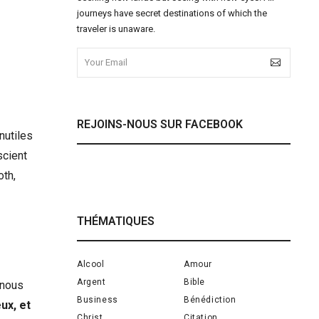
journeys have secret destinations of which the
traveler is unaware.
REJOINS-NOUS SUR FACEBOOK
nutiles
scient
th,
THÉMATIQUES
Alcool
Amour
Argent
Bible
 nous
Business
Bénédiction
ux, et
Christ
Citation