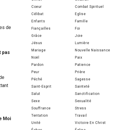
Coeur
Combat Spirituel
Célibat
Eglise
Enfants
Famille
les de
Fiançailles
Foi
Grâce
Joie
Jésus
Lumière
Mariage
Nouvelle Naissance
t pas
Noël
Paix
Pardon
Patience
Peur
Prière
 de
Péché
Sagesse
ttant
Saint-Esprit
Sainteté
Salut
Sanctification
Sexe
Sexualité
Souffrance
Stress
Tentation
Travail
de Moi
Unité
Victoire En Christ
Échec
Église