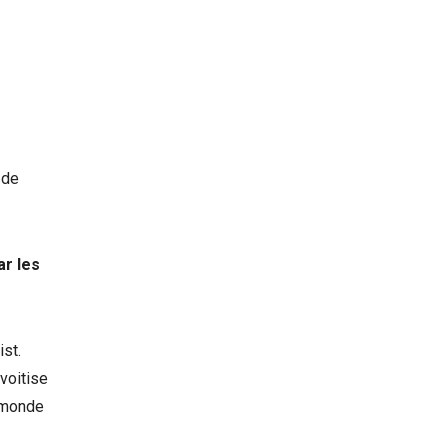
 de
ar les
ist.
voitise
e monde