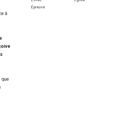
Épreuve
ce à
e
çoive
es
i que
u