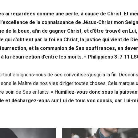
 les ai regardées comme une perte, à cause de Christ. Et m
’excellence de la connaissance de Jésus-Christ mon Seign
e de la boue, afin de gagner Christ, et d’être trouvé en Lui,
e qui s’obtient par la foi en Christ, la justice qui vient de Di
a résurrection, et la communion de Ses souffrances, en deve
à la résurrection d’entre les morts. » Philippiens 3 :7-11
LS
urtout éloignons-nous de ses convoitises jusqu’à la fin. Désirons
issons le Maître de nos vies diriger toutes choses. Cela marque 
dre soin de Ses enfants.
« Humiliez-vous donc sous la puissan
ble et déchargez-vous sur Lui de tous vos soucis, car Lui-