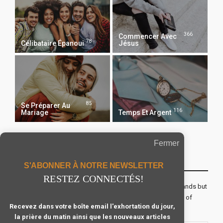
366
Commencer Avec
78
Célibataire Épanoui
Jésus
85
Se Préparer Au
116
Mariage
Temps Et Argent
Fermer
Recevoir Notre Newsletter Chaque Matin
S'ABONNER À NOTRE NEWSLETTER
RESTEZ CONNECTÉS!
The real voyage of discovery consists not in seeking new lands but
seeing with new eyes. All journeys have secret destinations of
Recevez dans votre boîte email l'exhortation du jour,
which the traveler is unaware.
la prière du matin ainsi que les nouveaux articles