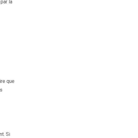
par la
ire que
ns
t. Si