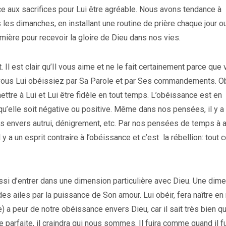
ce aux sacrifices pour Lui être agréable. Nous avons tendance à
s les dimanches, en installant une routine de prière chaque jour o
mière pour recevoir la gloire de Dieu dans nos vies.
. Il est clair qu’Il vous aime et ne le fait certainement parce que
e vous Lui obéissiez par Sa Parole et par Ses commandements. Ob
ttre à Lui et Lui être fidèle en tout temps. L’obéissance est en
r qu’elle soit négative ou positive. Même dans nos pensées, il y a
es envers autrui, dénigrement, etc. Par nos pensées de temps à a
y a un esprit contraire à l’obéissance et c’est la rébellion: tout 
ssi d’entrer dans une dimension particulière avec Dieu. Une dim
es ailes par la puissance de Son amour. Lui obéir, fera naître en
) a peur de notre obéissance envers Dieu, car il sait très bien q
parfaite, il craindra qui nous sommes. Il fuira comme quand il fu