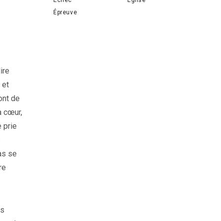
Épreuve
ire
 et
ont de
à cœur,
 prie
s
as se
re
us