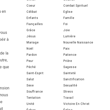
Coeur
Combat Spirituel
u en
Célibat
Eglise
Enfants
Famille
Fiançailles
Foi
Grâce
Joie
 vous
Jésus
Lumière
éir à
Mariage
Nouvelle Naissance
Noël
Paix
 de la
Pardon
Patience
utre,
Peur
Prière
ce que
Péché
Sagesse
Saint-Esprit
Sainteté
Salut
Sanctification
Sexe
Sexualité
ension
Souffrance
Stress
 nous
Tentation
Travail
ue
Unité
Victoire En Christ
it
Échec
Église