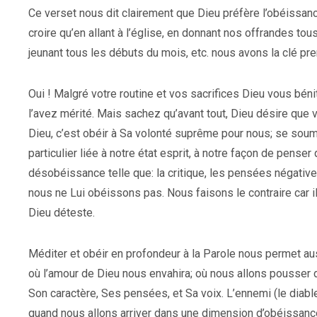
Ce verset nous dit clairement que Dieu préfère l’obéissan
croire qu’en allant à l’église, en donnant nos offrandes tou
jeunant tous les débuts du mois, etc. nous avons la clé pre
Oui ! Malgré votre routine et vos sacrifices Dieu vous bénit
l’avez mérité. Mais sachez qu’avant tout, Dieu désire qu
Dieu, c’est obéir à Sa volonté suprême pour nous; se soume
particulier liée à notre état esprit, à notre façon de pense
désobéissance telle que: la critique, les pensées négativ
nous ne Lui obéissons pas. Nous faisons le contraire car il 
Dieu déteste.
Méditer et obéir en profondeur à la Parole nous permet au
où l’amour de Dieu nous envahira; où nous allons pousser d
Son caractère, Ses pensées, et Sa voix. L’ennemi (le diable
quand nous allons arriver dans une dimension d’obéissance 