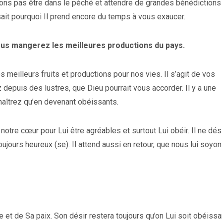
ons pas être dans le péché et attendre de grandes bénédictions 
 sait pourquoi Il prend encore du temps à vous exaucer.
vous mangerez les meilleures productions du pays.
s meilleurs fruits et productions pour nos vies. Il s’agit de vos
epuis des lustres, que Dieu pourrait vous accorder. Il y a une
naîtrez qu’en devenant obéissants.
 notre cœur pour Lui être agréables et surtout Lui obéir. Il ne dés
ujours heureux (se). Il attend aussi en retour, que nous lui soyo
e et de Sa paix. Son désir restera toujours qu’on Lui soit obéissan