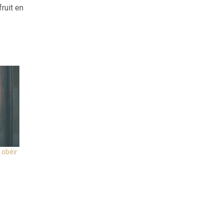
ruit en
 obéir