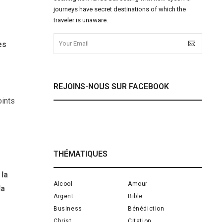
journeys have secret destinations of which the
traveler is unaware.
es
REJOINS-NOUS SUR FACEBOOK
oints
THÉMATIQUES
 la
Alcool
Amour
la
Argent
Bible
Business
Bénédiction
Christ
Citation