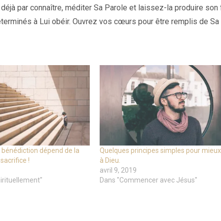
à par connaître, méditer Sa Parole et laissez-la produire son f
déterminés à Lui obéir. Ouvrez vos cœurs pour être remplis de Sa
 bénédiction dépend de la
Quelques principes simples pour mieux
acrifice !
à Dieu.
avril 9, 2019
irituellement"
Dans "Commencer avec Jésus"