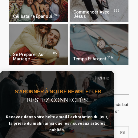
366
Commencer Avec
78
Célibataire Épanoui
Jésus
85
Se Préparer Au
116
Mariage
Temps Et Argent
Fermer
Recevoir Notre Newsletter Chaque Matin
S'ABONNER À NOTRE NEWSLETTER
RESTEZ CONNECTÉS!
The real voyage of discovery consists not in seeking new lands but
seeing with new eyes. All journeys have secret destinations of
Recevez dans votre boîte email l'exhortation du jour,
which the traveler is unaware.
la prière du matin ainsi que les nouveaux articles
publiés.