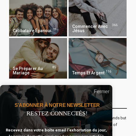
366
Commencer Avec
78
Célibataire Épanoui
Jésus
85
Se Préparer Au
116
Mariage
Temps Et Argent
Fermer
Recevoir Notre Newsletter Chaque Matin
S'ABONNER À NOTRE NEWSLETTER
RESTEZ CONNECTÉS!
The real voyage of discovery consists not in seeking new lands but
seeing with new eyes. All journeys have secret destinations of
Recevez dans votre boîte email l'exhortation du jour,
which the traveler is unaware.