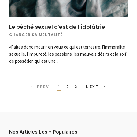
Le péché sexuel c’est de l’idolâtrie!
CHANGER SA MENTALITÉ
«Faites donc mourir en vous ce qui est terrestre: l’immoralité
sexuelle, l’impureté, les passions, les mauvais désirs et la soif
de posséder, qui est une…
Posts
PREV
1
2
3
NEXT
navigation
Nos Articles Les + Populaires