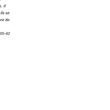
. Il
ils se
bre de
:35-42