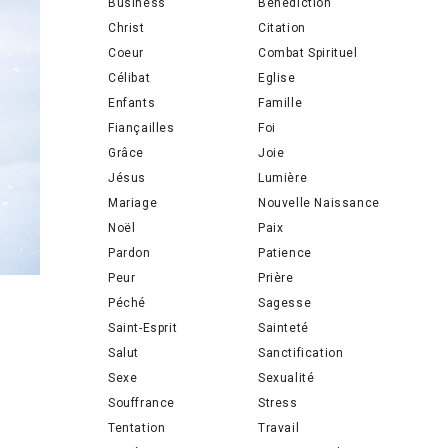
Business
Bénédiction
Christ
Citation
Coeur
Combat Spirituel
Célibat
Eglise
Enfants
Famille
Fiançailles
Foi
Grâce
Joie
Jésus
Lumière
Mariage
Nouvelle Naissance
Noël
Paix
Pardon
Patience
Peur
Prière
Péché
Sagesse
Saint-Esprit
Sainteté
Salut
Sanctification
Sexe
Sexualité
Souffrance
Stress
Tentation
Travail