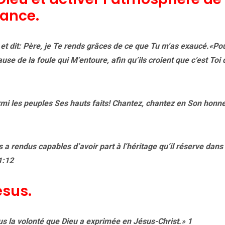
sance.
t, et dit: Père, je Te rends grâces de ce que Tu m’as exaucé.«Po
se de la foule qui M’entoure, afin qu’ils croient que c’est Toi 
rmi les peuples Ses hauts faits! Chantez, chantez en Son honne
 rendus capables d’avoir part à l’héritage qu’il réserve dans 
1:12
ésus.
us la volonté que Dieu a exprimée en Jésus-Christ.» 1