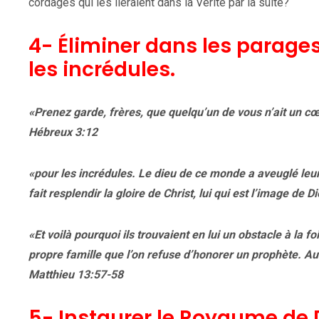
cordages qui les lieraient dans la Vérité par la suite?
4- Éliminer dans les parages
les incrédules.
«Prenez garde, frères, que quelqu’un de vous n’ait un cœ
Hébreux 3:12
«pour les incrédules. Le dieu de ce monde a aveuglé leur e
fait resplendir la gloire de Christ, lui qui est l’image de 
«Et voilà pourquoi ils trouvaient en lui un obstacle à la f
propre famille que l’on refuse d’honorer un prophète. Auss
Matthieu 13:57-58
5- Instaurer le Royaume de D