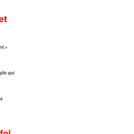
et
nt.»
ile qui
sa
foi,