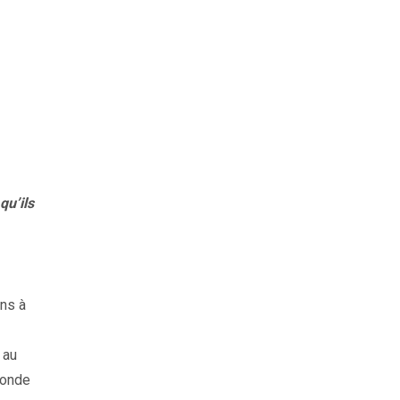
qu’ils
ns à
 au
monde