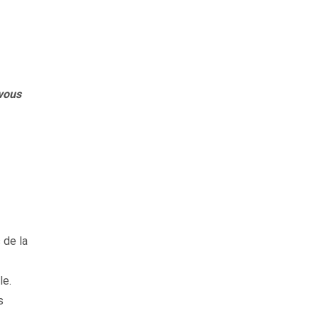
 vous
 de la
le.
s