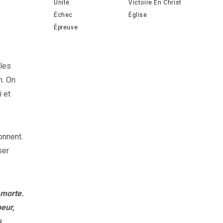
Unité
Victoire En Christ
Échec
Église
Épreuve
 les
n. On
i et
onnent.
ser
 morte.
peur,
s