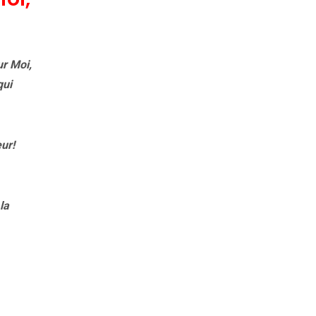
ur Moi,
qui
ur!
la