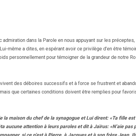
 admiration dans la Parole en nous appuyant sur les préceptes,
i-même a dites, en espérant avoir ce privilège d’en être témoi
 poids personnellement pour témoigner de la grandeur de notre Ro
i vivent des déboires successifs et à force se frustrent et aband
, mais que certaines conditions doivent être remplies pour favori
 la maison du chef de la synagogue et Lui dirent: «Ta fille est
 aucune attention à leurs paroles et dit à Jaïrus: «N’aie pas 
mpagner, si ce n’est à Pierre, à Jacques et à son frère Jean. Il