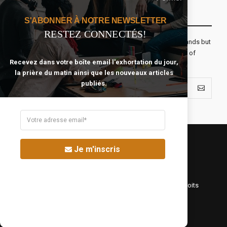
Recevoir Notre Newsletter Chaque Matin
S'ABONNER À NOTRE NEWSLETTER
RESTEZ CONNECTÉS!
The real voyage of discovery consists not in seeking new lands but
seeing with new eyes. All journeys have secret destinations of
Recevez dans votre boîte email l'exhortation du jour,
which the traveler is unaware.
la prière du matin ainsi que les nouveaux articles
publiés.
Je m'inscris
©Fréquence Chrétienne Production 2016-2025. Tous droits
réservés.