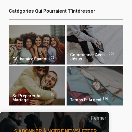
Catégories Qui Pourraient T’intéresser
366
Commencer Avec
78
Célibataire Épanoui
Jésus
85
Se Préparer Au
116
Mariage
Temps Et Argent
Fermer
Recevoir Notre Newsletter Chaque Matin
S'ABONNER À NOTRE NEWSLETTER