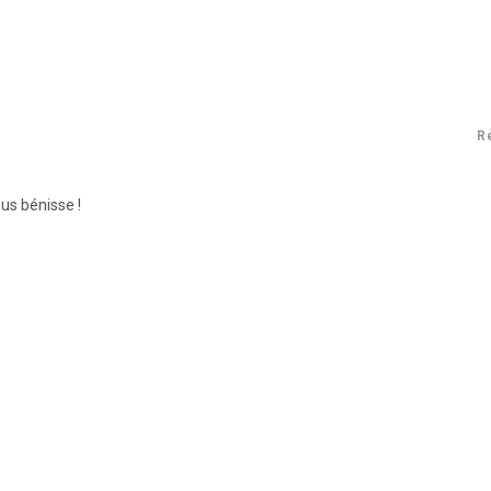
R
ous bénisse !