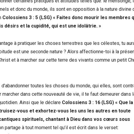
ndonner certaines pratiques et attitudes telles que: le mensonge, 
rnels et donc du monde, ils sont en opposition à la nature divine 
en
Colossiens 3 : 5 (LSG) « Faites donc mourir les membres q
s désirs et la cupidité, qui est une idolâtrie. »
vantage à pratiquer les choses terrestres que les célestes, tu au
bitude est une seconde nature ? Alors affectionne-toi à la prése
hrist et à marcher sur cette terre des vivants comme un petit Chr
e d’abandonner toutes les choses du monde, qui elles, sont contr
our marcher dans cette nouveauté de vie, il te faut demeurer dans l
quotidien. Ainsi que le déclare
Colossiens 3 : 16 (LSG) « Que la
ruisez-vous et exhortez-vous les uns les autres en toute
antiques spirituels, chantant à Dieu dans vos cœurs sous
n partage à tout moment tel qu’il est écrit dans le verset: