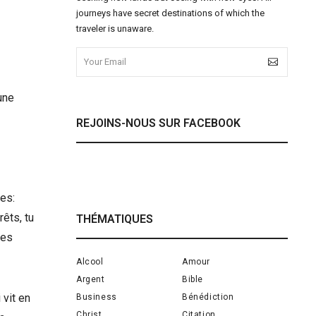
journeys have secret destinations of which the
traveler is unaware.
une
REJOINS-NOUS SUR FACEBOOK
nes:
rêts, tu
THÉMATIQUES
 es
Alcool
Amour
Argent
Bible
 vit en
Business
Bénédiction
Christ
Citation