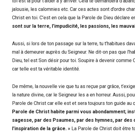
toi est là pour t’aider à y arriver. Cela te demandera d’aba
jalousie, les calomnies etc. Car ces actes sont d’ordre cha
Christ en toi. C’est en cela que la Parole de Dieu déclare 
sont sur la terre, l’impudicité, les passions, les mauvai
Aussi, si lors de ton passage sur la terre, tu t’habitues da
mal à demeurer auprès du Seigneur. Ne dit-on pas que l’ha
Dieu, tel est Son désir pour toi. Soupire à devenir comme C
car telle est ta véritable identité.
De même, la nouvelle vie que tu as reçue par grâce, t’exig
la nature divine, car le Seigneur les a en horreur. Aussi, p
Parole de Christ car elle est et sera toujours ton guide au 
Parole de Christ habite parmi vous abondamment; inst
sagesse, par des Psaumes, par des hymnes, par des c
l’inspiration de la grâce. »
La Parole de Christ doit être to