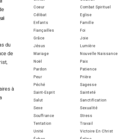
la
Coeur
Combat Spirituel
de
Célibat
Eglise
ui
Enfants
Famille
Fiançailles
Foi
Grâce
Joie
ras du
Jésus
Lumière
nce de
Mariage
Nouvelle Naissance
Noël
Paix
ist,
Pardon
Patience
Peur
Prière
Péché
Sagesse
aires à
Saint-Esprit
Sainteté
a
Salut
Sanctification
Sexe
Sexualité
Souffrance
Stress
Tentation
Travail
Unité
Victoire En Christ
Échec
Église