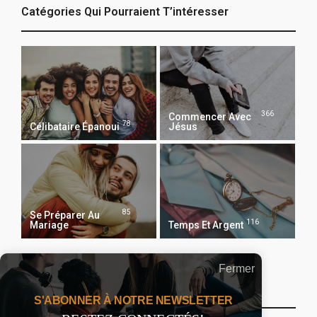
Catégories Qui Pourraient T’intéresser
366
Commencer Avec
78
Célibataire Épanoui
Jésus
85
Se Préparer Au
116
Mariage
Temps Et Argent
Fermer
Recevoir Notre Newsletter Chaque Matin
S'ABONNER À NOTRE NEWSLETTER