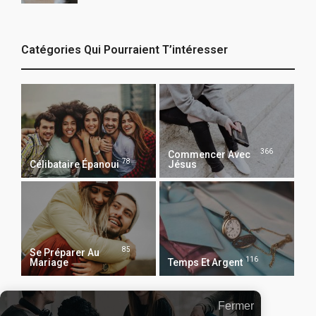
Catégories Qui Pourraient T’intéresser
366
Commencer Avec
78
Célibataire Épanoui
Jésus
85
Se Préparer Au
116
Mariage
Temps Et Argent
Fermer