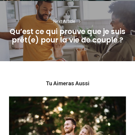
Next Article
Qu’est ce qui prouve que je suis
Next
prêt(e) pour la vie de couple ?
post:
Tu Aimeras Aussi