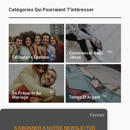
Catégories Qui Pourraient T’intéresser
366
Commencer Avec
78
Célibataire Épanoui
Jésus
85
Se Préparer Au
116
Mariage
Temps Et Argent
Fermer
Recevoir Notre Newsletter Chaque Matin
S'ABONNER À NOTRE NEWSLETTER