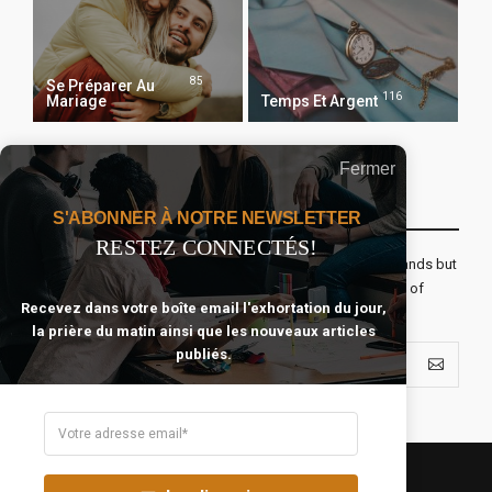
85
Se Préparer Au
116
Mariage
Temps Et Argent
Fermer
Recevoir Notre Newsletter Chaque Matin
S'ABONNER À NOTRE NEWSLETTER
RESTEZ CONNECTÉS!
The real voyage of discovery consists not in seeking new lands but
seeing with new eyes. All journeys have secret destinations of
Recevez dans votre boîte email l'exhortation du jour,
which the traveler is unaware.
la prière du matin ainsi que les nouveaux articles
publiés.