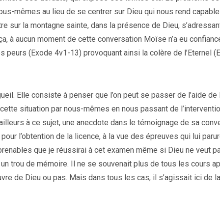
nous-mêmes au lieu de se centrer sur Dieu qui nous rend capable
 être sur la montagne sainte, dans la présence de Dieu, s’adressan
ut ça, à aucun moment de cette conversation Moïse n’a eu confianc
s peurs (Exode 4v1-13) provoquant ainsi la colère de l’Eternel 
eil. Elle consiste à penser que l’on peut se passer de l’aide de
cette situation par nous-mêmes en nous passant de l’interventi
ailleurs à ce sujet, une anecdote dans le témoignage de sa conve
pour l’obtention de la licence, à la vue des épreuves qui lui parur
t prenables que je réussirai à cet examen même si Dieu ne veut pa
t un trou de mémoire. Il ne se souvenait plus de tous les cours ap
vre de Dieu ou pas. Mais dans tous les cas, il s’agissait ici de l