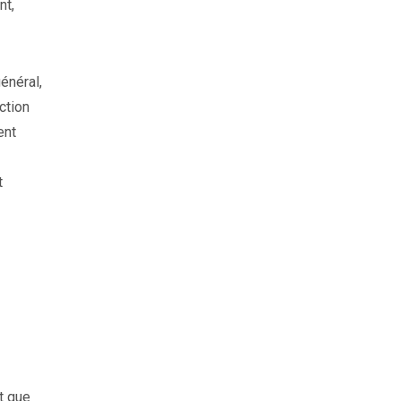
nt,
énéral,
ction
ent
t
t que