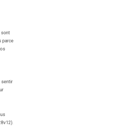
 sont
s parce
nos
 sentir
ur
ous
28v12).