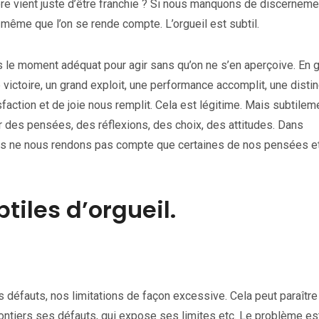
ière vient juste d’être franchie ? Si nous manquons de discerneme
 même que l’on se rende compte. L’orgueil est subtil.
rs le moment adéquat pour agir sans qu’on ne s’en aperçoive. En g
victoire, un grand exploit, une performance accomplit, une distin
faction et de joie nous remplit. Cela est légitime. Mais subtilem
 des pensées, des réflexions, des choix, des attitudes. Dans
ous ne nous rendons pas compte que certaines de nos pensées e
tiles d’orgueil.
os défauts, nos limitations de façon excessive. Cela peut paraître
ontiers ses défauts, qui expose ses limites etc. Le problème es