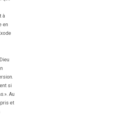
t à
e en
(Exode
 Dieu
on
rsion.
ent si
s.». Au
pris et
a