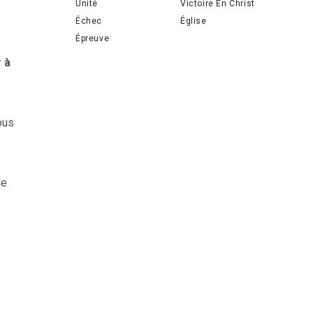
Unité
Victoire En Christ
Échec
Église
Épreuve
r à
ous
de