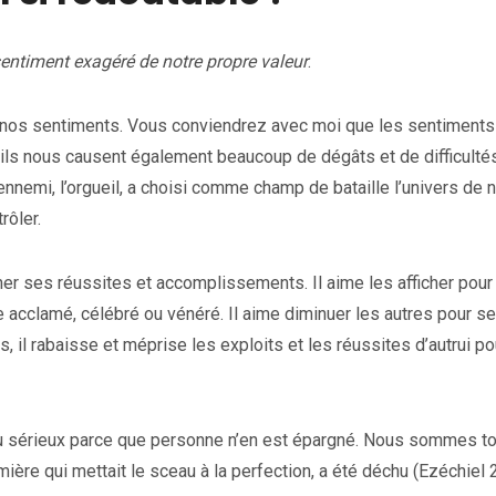
entiment exagéré de notre propre valeur
.
de nos sentiments. Vous conviendrez avec moi que les sentiments
, ils nous causent également beaucoup de dégâts et de difficulté
t ennemi, l’orgueil, a choisi comme champ de bataille l’univers de 
rôler.
her ses réussites et accomplissements. Il aime les afficher pour
re acclamé, célébré ou vénéré. Il aime diminuer les autres pour se
rs, il rabaisse et méprise les exploits et les réussites d’autrui po
s au sérieux parce que personne n’en est épargné. Nous sommes t
mière qui mettait le sceau à la perfection, a été déchu (Ezéchiel 