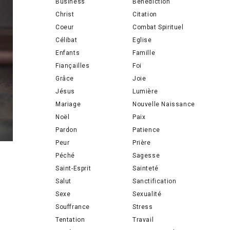
Business
Bénédiction
Christ
Citation
Coeur
Combat Spirituel
Célibat
Eglise
Enfants
Famille
Fiançailles
Foi
Grâce
Joie
Jésus
Lumière
Mariage
Nouvelle Naissance
Noël
Paix
Pardon
Patience
Peur
Prière
Péché
Sagesse
Saint-Esprit
Sainteté
Salut
Sanctification
Sexe
Sexualité
Souffrance
Stress
Tentation
Travail