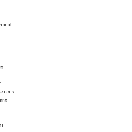
rement
en
r
ne nous
onne
st