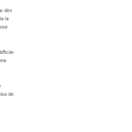
r, dès
le la
pour
ifficile
onne
e
plus de