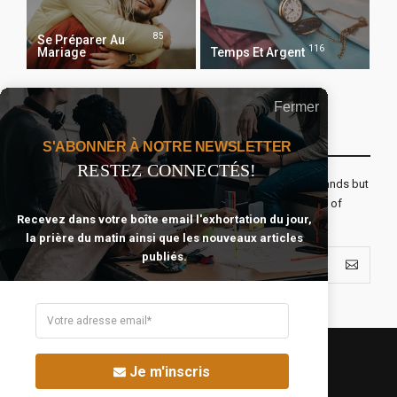
85
Se Préparer Au
116
Mariage
Temps Et Argent
Fermer
Recevoir Notre Newsletter Chaque Matin
S'ABONNER À NOTRE NEWSLETTER
RESTEZ CONNECTÉS!
The real voyage of discovery consists not in seeking new lands but
seeing with new eyes. All journeys have secret destinations of
Recevez dans votre boîte email l'exhortation du jour,
which the traveler is unaware.
la prière du matin ainsi que les nouveaux articles
publiés.
Je m'inscris