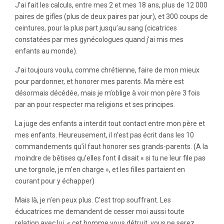
J’ai fait les calculs, entre mes 2 et mes 18 ans, plus de 12 000
paires de gifles (plus de deux paires par jour), et 300 coups de
ceintures, pour la plus part jusqu’au sang (cicatrices
constatées par mes gynécologues quand j’ai mis mes
enfants au monde).
J’ai toujours voulu, comme chrétienne, faire de mon mieux
pour pardonner, et honorer mes parents. Ma mère est
désormais décédée, mais je m’oblige à voir mon père 3 fois
par an pour respecter ma religions et ses principes.
La juge des enfants a interdit tout contact entre mon père et
mes enfants. Heureusement, il n’est pas écrit dans les 10
commandements qu’il faut honorer ses grands-parents. (A la
moindre de bêtises qu’elles font il disait « si tu ne leur file pas
une torgnole, je m’en charge », et les filles partaient en
courant pour y échapper)
Mais là, je n’en peux plus. C’est trop souffrant. Les
éducatrices me demandent de cesser moi aussi toute
relation avec lui. « cet homme vous détruit, vous ne serez