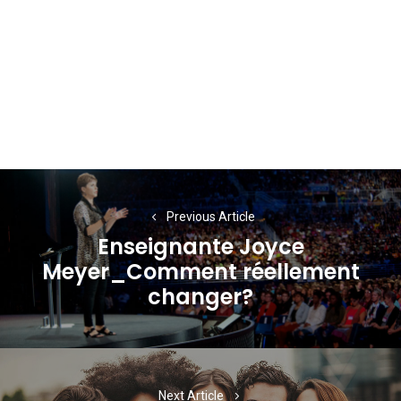
Navigation
de
Previous Article
Enseignante Joyce
l’article
Meyer_Comment réellement
Previous
changer?
post:
Next Article