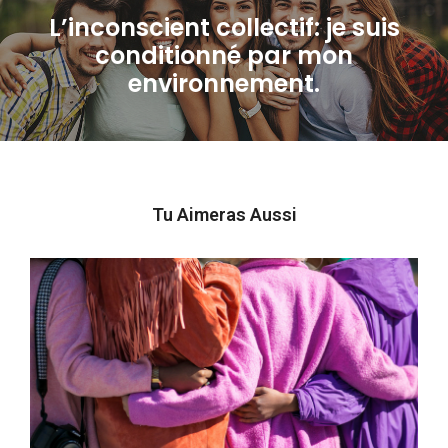
L’inconscient collectif: je suis
conditionné par mon
Next
environnement.
post:
Tu Aimeras Aussi