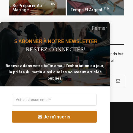
85
Se Préparer Au
116
Mariage
Temps Et Argent
Fermer
Recevoir Notre Newsletter Chaque Matin
S'ABONNER À NOTRE NEWSLETTER
RESTEZ CONNECTÉS!
The real voyage of discovery consists not in seeking new lands but
seeing with new eyes. All journeys have secret destinations of
Recevez dans votre boîte email l'exhortation du jour,
which the traveler is unaware.
la prière du matin ainsi que les nouveaux articles
publiés.
Je m'inscris