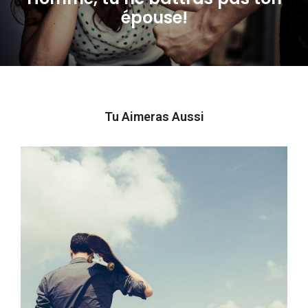
Next
épouse!
post:
Tu Aimeras Aussi