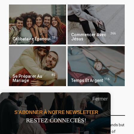
366
Commencer Avec
78
Célibataire Épanoui
Jésus
85
Se Préparer Au
116
Mariage
Temps Et Argent
Fermer
Recevoir Notre Newsletter Chaque Matin
S'ABONNER À NOTRE NEWSLETTER
RESTEZ CONNECTÉS!
The real voyage of discovery consists not in seeking new lands but
seeing with new eyes. All journeys have secret destinations of