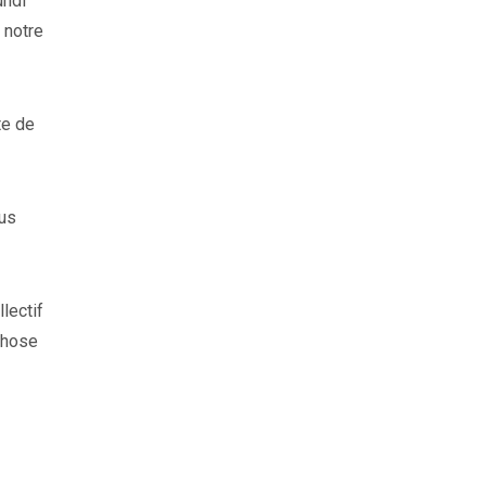
undi
 notre
te de
ous
lectif
 chose