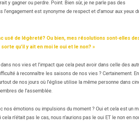
it y gagner ou perdre. Point. Bien sûr, je ne parle pas des
ais l’engagement est synonyme de respect et d’amour aux yeux d
donc usé de légèreté? Ou bien, mes résolutions sont-elles de
sorte qu’il y ait en moi le oui et le non? »
dans nos vies et l’impact que cela peut avoir dans celle des aut
ficulté à reconnaître les saisons de nos vies ? Certainement. En
rtout de nos jours où l’église utilise la même personne dans cin
embres de l’assemblée.
c nos émotions ou impulsions du moment ? Oui et cela est un m
si cela n’était pas le cas, nous n’aurions pas le oui ET le non en no