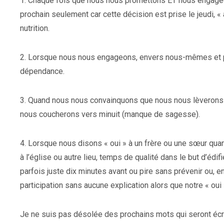
1. Chaque fois que nous nous promettons ET nous engage
prochain seulement car cette décision est prise le jeudi, 
nutrition.
2. Lorsque nous nous engageons, envers nous-mêmes et par
dépendance.
3. Quand nous nous convainquons que nous nous lèverons 
nous coucherons vers minuit (manque de sagesse).
4. Lorsque nous disons « oui » à un frère ou une sœur quant
à l’église ou autre lieu, temps de qualité dans le but d’édi
parfois juste dix minutes avant ou pire sans prévenir ou,
participation sans aucune explication alors que notre « ou
Je ne suis pas désolée des prochains mots qui seront écri