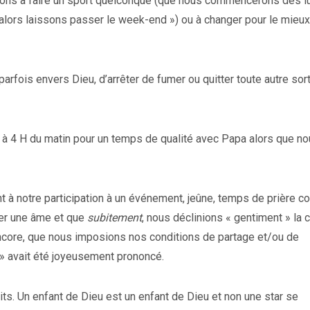
ons à faire un sport quelconque (que nous commencerons dès l
« alors laissons passer le week-end ») ou à changer pour le mieux
fois envers Dieu, d’arrêter de fumer ou quitter toute autre sor
à 4 H du matin pour un temps de qualité avec Papa alors que n
 à notre participation à un événement, jeûne, temps de prière col
fier une âme et que
subitement
, nous déclinions « gentiment » la
 encore, que nous imposions nos conditions de partage et/ou de
i » avait été joyeusement prononcé.
ts. Un enfant de Dieu est un enfant de Dieu et non une star se