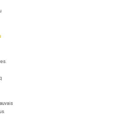
u
s
res.
q
auvais
us.