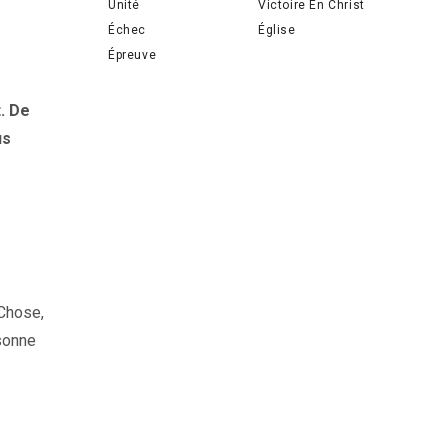
Unité
Victoire En Christ
Échec
Église
Épreuve
. De
us
 Chose,
rsonne