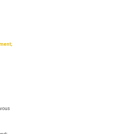
rment;
 vous