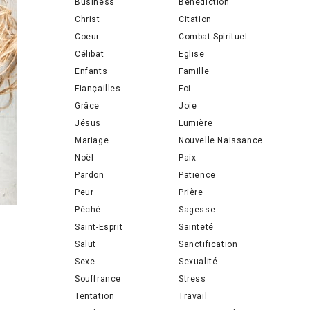
Business
Bénédiction
Christ
Citation
Coeur
Combat Spirituel
Célibat
Eglise
Enfants
Famille
Fiançailles
Foi
Grâce
Joie
Jésus
Lumière
Mariage
Nouvelle Naissance
Noël
Paix
Pardon
Patience
Peur
Prière
Péché
Sagesse
Saint-Esprit
Sainteté
Salut
Sanctification
Sexe
Sexualité
Souffrance
Stress
Tentation
Travail