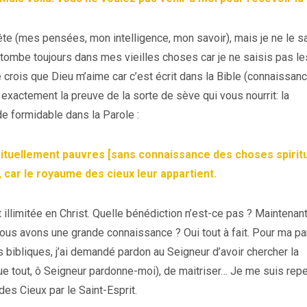
te (mes pensées, mon intelligence, mon savoir), mais je ne le s
retombe toujours dans mes vieilles choses car je ne saisis pas le
crois que Dieu m’aime car c’est écrit dans la Bible (connaissanc
exactement la preuve de la sorte de sève qui vous nourrit: la
e formidable dans la Parole :
rituellement pauvres [sans connaissance des choses spiritu
, car le royaume des cieux leur appartient.
t illimitée en Christ. Quelle bénédiction n’est-ce pas ? Maintenant,
ous avons une grande connaissance ? Oui tout à fait. Pour ma par
s bibliques, j’ai demandé pardon au Seigneur d’avoir chercher la
ue tout, ô Seigneur pardonne-moi), de maitriser… Je me suis repe
s Cieux par le Saint-Esprit.