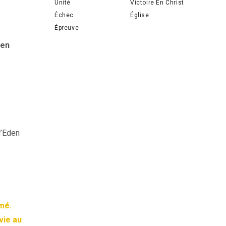
Unité
Victoire En Christ
Échec
Église
Épreuve
ien
d’Eden
rmé.
vie au