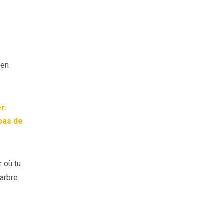
 en
r.
pas de
r où tu
’arbre