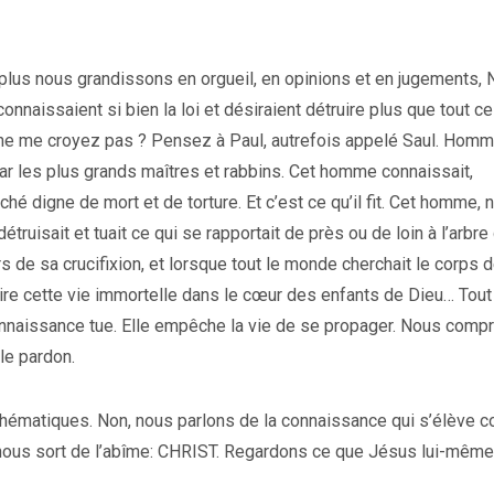
plus nous grandissons en orgueil, en opinions et en jugements,
nnaissaient si bien la loi et désiraient détruire plus que tout ce
us ne me croyez pas ? Pensez à Paul, autrefois appelé Saul. Hom
r les plus grands maîtres et rabbins. Cet homme connaissait,
péché digne de mort et de torture. Et c’est ce qu’il fit. Cet homme, n
ruisait et tuait ce qui se rapportait de près ou de loin à l’arbre
ors de sa crucifixion, et lorsque tout le monde cherchait le corps 
ire cette vie immortelle dans le cœur des enfants de Dieu… Tout
 connaissance tue. Elle empêche la vie de se propager. Nous com
 le pardon.
mathématiques. Non, nous parlons de la connaissance qui s’élève co
i nous sort de l’abîme: CHRIST. Regardons ce que Jésus lui-même 