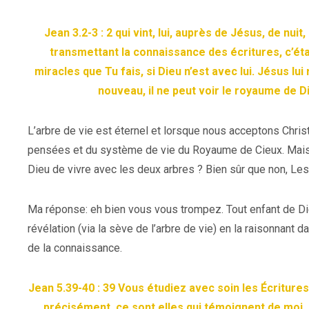
Jean 3.2-3 : 2 qui vint, lui, auprès de Jésus, de nui
transmettant la connaissance des écritures, c’éta
miracles que Tu fais, si Dieu n’est avec lui. Jésus lui 
nouveau, il ne peut voir le royaume de 
L’arbre de vie est éternel et lorsque nous acceptons Christ,
pensées et du système de vie du Royaume de Cieux. Mais,
Dieu de vivre avec les deux arbres ? Bien sûr que non, Les
Ma réponse: eh bien vous vous trompez. Tout enfant de Dieu
révélation (via la sève de l’arbre de vie) en la raisonnant d
de la connaissance.
Jean 5.39-40 : 39 Vous étudiez avec soin les Écritures
précisément, ce sont elles qui témoignent de moi. M