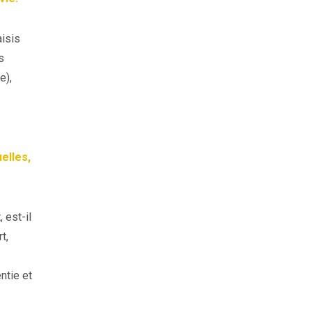
aisis
s
e),
elles,
 est-il
t,
ntie et