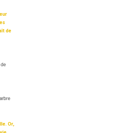
seur
ces
ît de
 de
’arbre
le. Or,
vie.