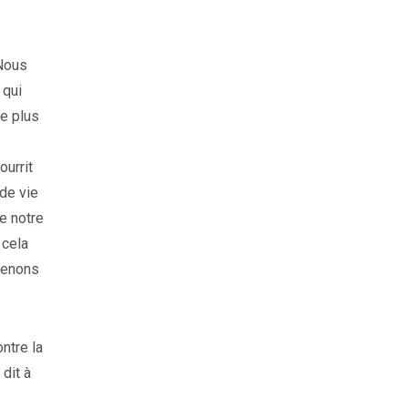
 Nous
 qui
me plus
ourrit
 de vie
de notre
 cela
prenons
ntre la
dit à