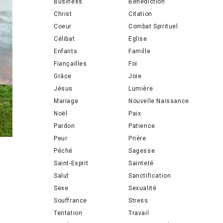
Business
Bénédiction
Christ
Citation
Coeur
Combat Spirituel
Célibat
Eglise
Enfants
Famille
Fiançailles
Foi
Grâce
Joie
Jésus
Lumière
Mariage
Nouvelle Naissance
Noël
Paix
Pardon
Patience
Peur
Prière
Péché
Sagesse
Saint-Esprit
Sainteté
Salut
Sanctification
Sexe
Sexualité
Souffrance
Stress
Tentation
Travail