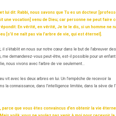
t, et lui dit: Rabbi, nous savons que Tu es un docteur [profes
it une vocation] venu de Dieu; car personne ne peut faire 
répondit: En vérité, en vérité, Je te le dis,
si un homme ne na
Dieu
[s’il ne naît pas via l’arbre de vie, qui est éternel].
 il s’établit en nous sur notre cœur dans le but de l’abreuver des
 me demanderez-vous peut-être, est-il possible pour un enfant
lie, nous vivons avec l’arbre de vie seulement…
 vit avec les deux arbres en lui. Un l’empêche de recevoir la
ans la connaissance, dans l’intelligence limitée, dans la sève de l
, parce que vous êtes convaincus d’en obtenir la vie éternel
ais voilà: vous ne voulez pas venir à moi pour recevoir la 