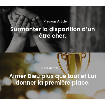
Navigation
de
Previous Article
l’article
Surmonter la disparition d’un
Previous
être cher.
post:
Next Article
Aimer Dieu plus que tout et Lui
Next
donner la première place.
post: