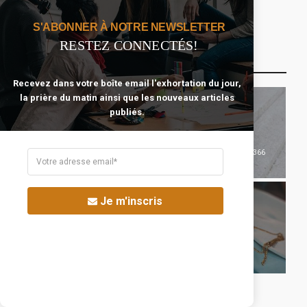
S'ABONNER À NOTRE NEWSLETTER
RESTEZ CONNECTÉS!
Catégories Qui Pourraient T’intéresser
Recevez dans votre boîte email l'exhortation du jour,
la prière du matin ainsi que les nouveaux articles
publiés.
366
Commencer Avec
78
Célibataire Épanoui
Jésus
Je m'inscris
85
Se Préparer Au
116
Mariage
Temps Et Argent