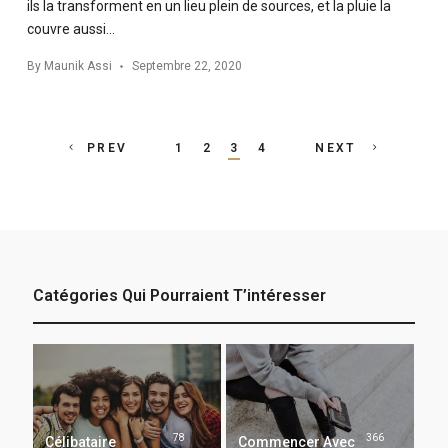
ils la transforment en un lieu plein de sources, et la pluie la
couvre aussi…
By
Maunik Assi
Septembre 22, 2020
Posts
PREV
1
2
3
4
NEXT
navigation
Catégories Qui Pourraient T’intéresser
78
366
Célibataire
Commencer Avec