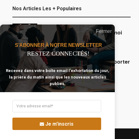
Nos Articles Les + Populaires
Fermer
Seigneur, que ma famille et moi
restions sous Ta protection.
S'ABONNER À NOTRE NEWSLETTER
RESTEZ CONNECTÉS!
5 versets bibliques pour supporter
et surmonter les moments
Recevez dans votre boîte email l'exhortation du jour,
difficiles.
la prière du matin ainsi que les nouveaux articles
publiés.
10 sujets pour lesquels nous
devrions prier plus souvent.
Je m'inscris