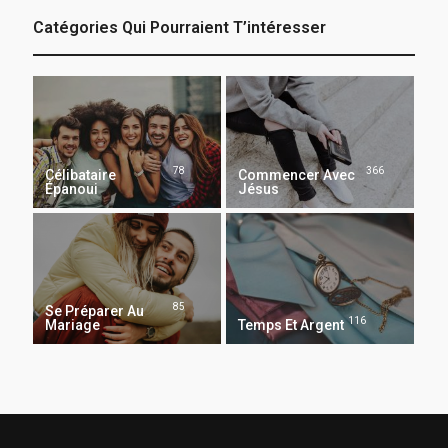
Catégories Qui Pourraient T’intéresser
78
366
Célibataire
Commencer Avec
Épanoui
Jésus
85
Se Préparer Au
116
Mariage
Temps Et Argent