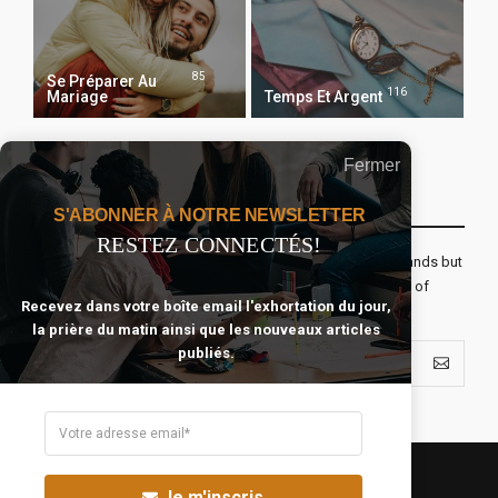
85
Se Préparer Au
116
Mariage
Temps Et Argent
Fermer
Recevoir Notre Newsletter Chaque Matin
S'ABONNER À NOTRE NEWSLETTER
RESTEZ CONNECTÉS!
The real voyage of discovery consists not in seeking new lands but
seeing with new eyes. All journeys have secret destinations of
Recevez dans votre boîte email l'exhortation du jour,
which the traveler is unaware.
la prière du matin ainsi que les nouveaux articles
publiés.
Je m'inscris