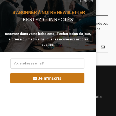
Fermer
Recevoir Notre Newsletter Chaque Matin
S'ABONNER À NOTRE NEWSLETTER
RESTEZ CONNECTÉS!
The real voyage of discovery consists not in seeking new lands but
seeing with new eyes. All journeys have secret destinations of
Recevez dans votre boîte email l'exhortation du jour,
which the traveler is unaware.
la prière du matin ainsi que les nouveaux articles
publiés.
Je m'inscris
©Fréquence Chrétienne Production 2016-2025. Tous droits
réservés.