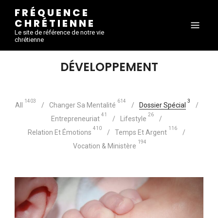
FRÉQUENCE
CHRÉTIENNE
Le site de référence de notre vie
chrétienne
DÉVELOPPEMENT
1403
614
3
All
Changer Sa Mentalité
Dossier Spécial
41
26
Entrepreneuriat
Lifestyle
410
116
Relation Et Émotions
Temps Et Argent
194
Vocation & Ministère