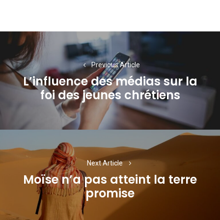
Navigation
de
Previous Article
l’article
L’influence des médias sur la
Previous
foi des jeunes chrétiens
post:
Next Article
Moïse n’a pas atteint la terre
Next
promise
post: