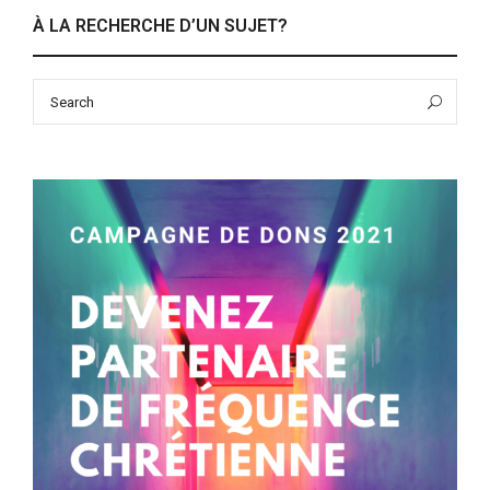
À LA RECHERCHE D’UN SUJET?
Search
Sea
for: