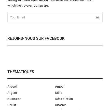
seeing with new eyes. All journeys have secret destinations of
which the traveler is unaware.
REJOINS-NOUS SUR FACEBOOK
THÉMATIQUES
Alcool
Amour
Argent
Bible
Business
Bénédiction
Christ
Citation