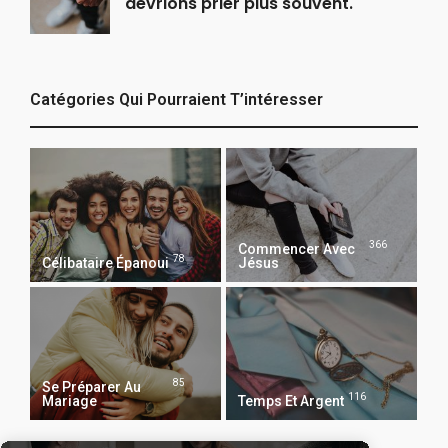
devrions prier plus souvent.
Catégories Qui Pourraient T’intéresser
366
Commencer Avec
78
Célibataire Épanoui
Jésus
85
Se Préparer Au
116
Mariage
Temps Et Argent