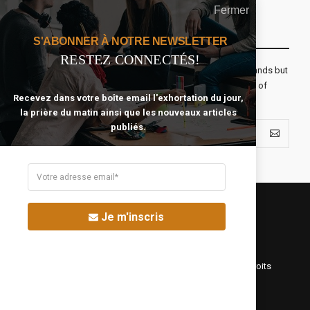
Fermer
Recevoir Notre Newsletter Chaque Matin
S'ABONNER À NOTRE NEWSLETTER
RESTEZ CONNECTÉS!
The real voyage of discovery consists not in seeking new lands but
seeing with new eyes. All journeys have secret destinations of
Recevez dans votre boîte email l'exhortation du jour,
which the traveler is unaware.
la prière du matin ainsi que les nouveaux articles
publiés.
Je m'inscris
©Fréquence Chrétienne Production 2016-2025. Tous droits
réservés.