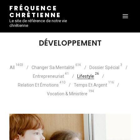
FRÉQUENCE
CHRÉTIENNE
Le site de référence de notre vie
chrétienne
DÉVELOPPEMENT
1403
614
3
All
Changer Sa Mentalité
Dossier Spécial
41
26
Entrepreneuriat
Lifestyle
410
116
Relation Et Émotions
Temps Et Argent
194
Vocation & Ministère