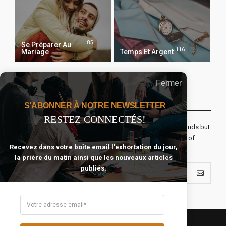
85
Se Préparer Au
116
Mariage
Temps Et Argent
Fermer
Recevoir Notre Newsletter Chaque Matin
S'ABONNER À NOTRE NEWSLETTER
RESTEZ CONNECTÉS!
The real voyage of discovery consists not in seeking new lands but
seeing with new eyes. All journeys have secret destinations of
Recevez dans votre boîte email l'exhortation du jour,
which the traveler is unaware.
la prière du matin ainsi que les nouveaux articles
publiés.