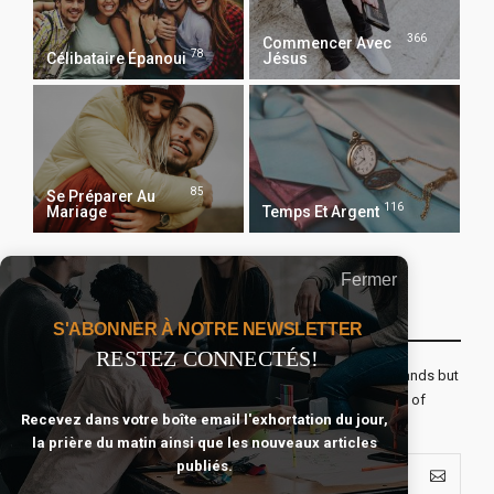
366
Commencer Avec
78
Célibataire Épanoui
Jésus
85
Se Préparer Au
116
Mariage
Temps Et Argent
Fermer
Recevoir Notre Newsletter Chaque Matin
S'ABONNER À NOTRE NEWSLETTER
RESTEZ CONNECTÉS!
The real voyage of discovery consists not in seeking new lands but
seeing with new eyes. All journeys have secret destinations of
Recevez dans votre boîte email l'exhortation du jour,
which the traveler is unaware.
la prière du matin ainsi que les nouveaux articles
publiés.