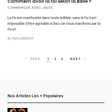
Comment avoir la foi selon la Bible ?
COMMENCER AVEC JÉSUS
La foi est manifestée dans toute la Bible, sans la foi il est
impossible d’être agréable à Dieu car nous marchons par la
foi et…
By
Taima KINDEUR
Posts
PREV
1
2
3
NEXT
navigation
Nos Articles Les + Populaires