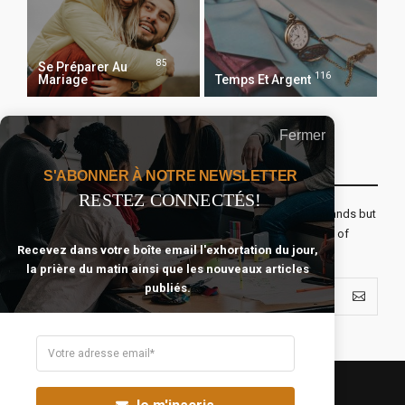
85
Se Préparer Au
116
Mariage
Temps Et Argent
Fermer
Recevoir Notre Newsletter Chaque Matin
S'ABONNER À NOTRE NEWSLETTER
RESTEZ CONNECTÉS!
The real voyage of discovery consists not in seeking new lands but
seeing with new eyes. All journeys have secret destinations of
Recevez dans votre boîte email l'exhortation du jour,
which the traveler is unaware.
la prière du matin ainsi que les nouveaux articles
publiés.