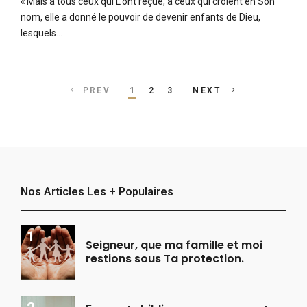
« Mais à tous ceux qui L’ont reçue, à ceux qui croient en Son
nom, elle a donné le pouvoir de devenir enfants de Dieu,
lesquels…
Posts
PREV
1
2
3
NEXT
navigation
Nos Articles Les + Populaires
Seigneur, que ma famille et moi
restions sous Ta protection.