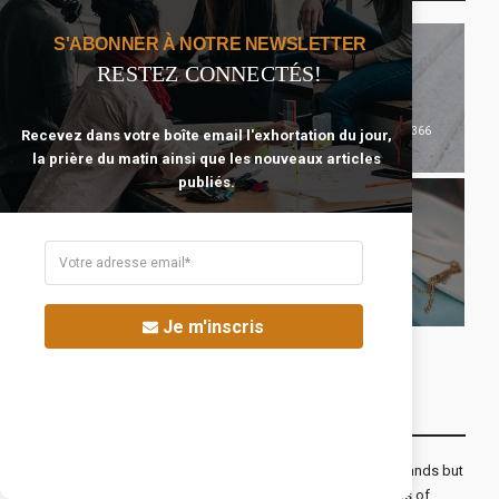
S'ABONNER À NOTRE NEWSLETTER
RESTEZ CONNECTÉS!
366
Recevez dans votre boîte email l'exhortation du jour,
Commencer Avec
78
Célibataire Épanoui
Jésus
la prière du matin ainsi que les nouveaux articles
publiés.
85
Se Préparer Au
116
Mariage
Temps Et Argent
Je m'inscris
Recevoir Notre Newsletter Chaque Matin
The real voyage of discovery consists not in seeking new lands but
seeing with new eyes. All journeys have secret destinations of