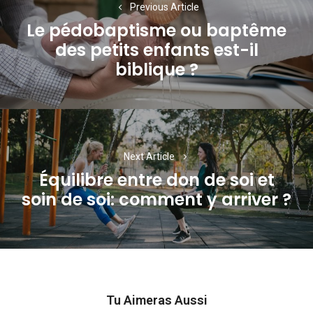
de
Previous Article
Le pédobaptisme ou baptême
l’article
des petits enfants est-il
Previous
biblique ?
post:
Next Article
Équilibre entre don de soi et
Next
soin de soi: comment y arriver ?
post:
Tu Aimeras Aussi