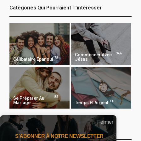
Catégories Qui Pourraient T’intéresser
366
Commencer Avec
78
Célibataire Épanoui
Jésus
85
Se Préparer Au
116
Mariage
Temps Et Argent
Fermer
Recevoir Notre Newsletter Chaque Matin
S'ABONNER À NOTRE NEWSLETTER