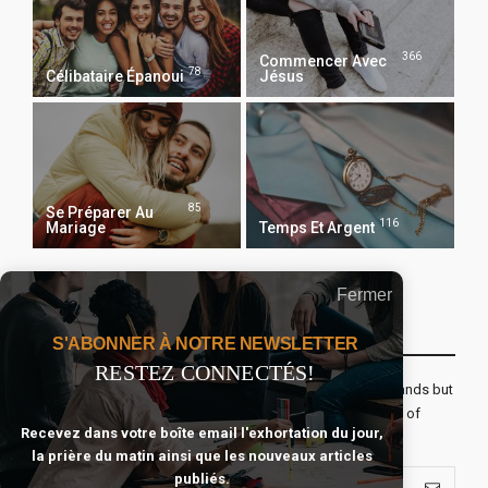
366
Commencer Avec
78
Célibataire Épanoui
Jésus
85
Se Préparer Au
116
Mariage
Temps Et Argent
Fermer
Recevoir Notre Newsletter Chaque Matin
S'ABONNER À NOTRE NEWSLETTER
RESTEZ CONNECTÉS!
The real voyage of discovery consists not in seeking new lands but
seeing with new eyes. All journeys have secret destinations of
Recevez dans votre boîte email l'exhortation du jour,
which the traveler is unaware.
la prière du matin ainsi que les nouveaux articles
publiés.