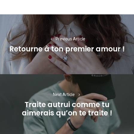
Navigation
de
l’article
Previous Article
Retourne à ton premier amour !
Previous
post:
Next Article
Traite autrui comme tu
Next
aimerais qu’on te traite !
post: