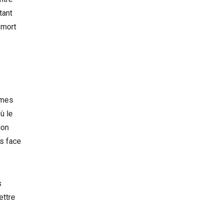
tant
 mort
mmes
ù le
ion
es face
s
ettre