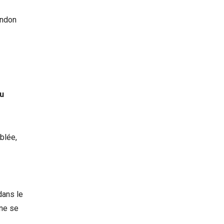
andon
du
blée,
dans le
 ne se