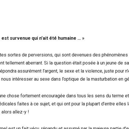
 est survenue qui n’ait été humaine … »
utes sortes de perversions, qui sont devenues des phénomènes 
t tellement aberrant. Si la question était posée à un jeune de sa
pondra assurément l’argent, le sexe et la violence, juste pour n
tôt nous intéresser au sexe dans l’optique de la masturbation en gé
t une chose fortement encouragée dans tous les sens du terme et
cales faites à ce sujet, et qui ont pour la plupart d’entre elles l
, alors allez-y !
arnel est un fait vécu, répandu et assumé par la majeure partie d’e