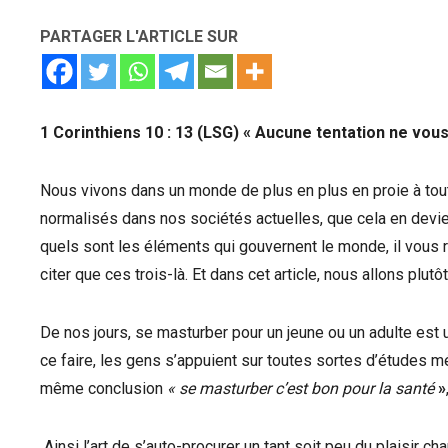
PARTAGER L'ARTICLE SUR
1 Corinthiens 10 : 13 (LSG) « Aucune tentation ne vous
Nous vivons dans un monde de plus en plus en proie à to
normalisés dans nos sociétés actuelles, que cela en devien
quels sont les éléments qui gouvernent le monde, il vous ré
citer que ces trois-là. Et dans cet article, nous allons plu
De nos jours, se masturber pour un jeune ou un adulte es
ce faire, les gens s’appuient sur toutes sortes d’études médi
même conclusion
« se masturber c’est bon pour la santé
»
Ainsi l’art de s’auto-procurer un tant soit peu du plaisir ch