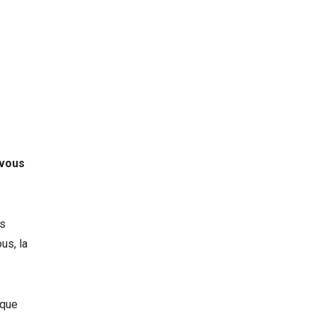
 vous
is
us, la
 que