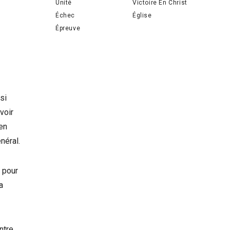
Unité
Victoire En Christ
Échec
Église
Épreuve
si
voir
’en
néral.
 pour
a
ntre