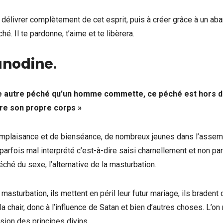
 délivrer complètement de cet esprit, puis à créer grâce à un ab
hé. Il te pardonne, t’aime et te libèrera.
anodine
.
lque autre péché qu’un homme commette, ce péché est hors 
ntre son propre corps »
e complaisance et de bienséance, de nombreux jeunes dans l’assem
arfois mal interprété c’est-à-dire saisi charnellement et non par
éché du sexe, l’alternative de la masturbation.
asturbation, ils mettent en péril leur futur mariage, ils bradent 
la chair, donc à l’influence de Satan et bien d’autres choses. L’on
sion des principes divins.