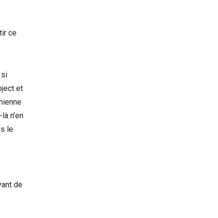
ir ce
 si
ject et
 mienne
là n’en
s le
vant de