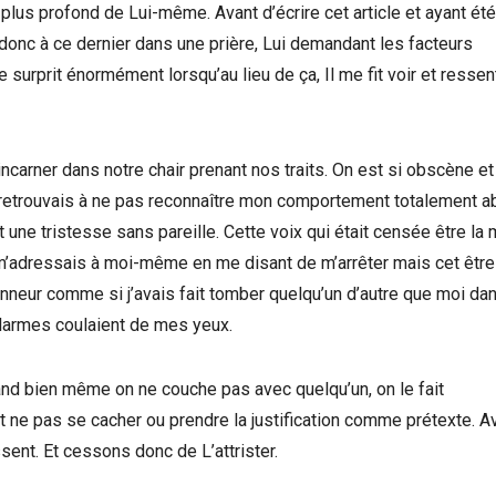
plus profond de Lui-même. Avant d’écrire cet article et ayant été
donc à ce dernier dans une prière, Lui demandant les facteurs
urprit énormément lorsqu’au lieu de ça, Il me fit voir et ressent
incarner dans notre chair prenant nos traits. On est si obscène et
me retrouvais à ne pas reconnaître mon comportement totalement ab
et une tristesse sans pareille. Cette voix qui était censée être la
 m’adressais à moi-même en me disant de m’arrêter mais cet être-
onneur comme si j’avais fait tomber quelqu’un d’autre que moi dan
larmes coulaient de mes yeux.
uand bien même on ne couche pas avec quelqu’un, on le fait
r et ne pas se cacher ou prendre la justification comme prétexte. A
sent. Et cessons donc de L’attrister.