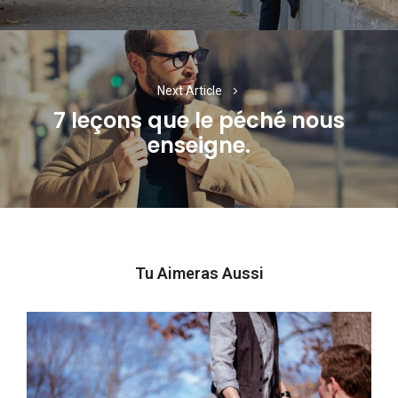
Next Article
7 leçons que le péché nous
Next
enseigne.
post:
Tu Aimeras Aussi