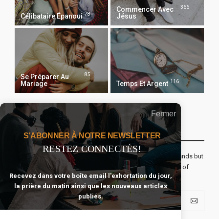
366
Commencer Avec
78
Célibataire Épanoui
Jésus
85
Se Préparer Au
116
Mariage
Temps Et Argent
Fermer
Recevoir Notre Newsletter Chaque Matin
S'ABONNER À NOTRE NEWSLETTER
RESTEZ CONNECTÉS!
The real voyage of discovery consists not in seeking new lands but
seeing with new eyes. All journeys have secret destinations of
Recevez dans votre boîte email l'exhortation du jour,
which the traveler is unaware.
la prière du matin ainsi que les nouveaux articles
publiés.