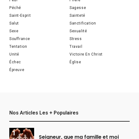
Peur
Prière
Péché
Sagesse
Saint-Esprit
Sainteté
Salut
Sanctification
Sexe
Sexualité
Souffrance
Stress
Tentation
Travail
Unité
Victoire En Christ
Échec
Église
Épreuve
Nos Articles Les + Populaires
Seigneur, que ma famille et moi