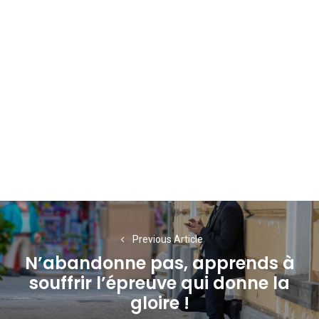
Navigation
de
Previous Article
N’abandonne pas, apprends à
l’article
souffrir l’épreuve qui donne la
Previous
gloire !
post: