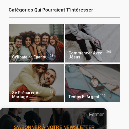
Catégories Qui Pourraient T’intéresser
366
Commencer Avec
78
Célibataire Épanoui
Jésus
85
Se Préparer Au
116
Mariage
Temps Et Argent
Fermer
Recevoir Notre Newsletter Chaque Matin
S'ABONNER À NOTRE NEWSLETTER