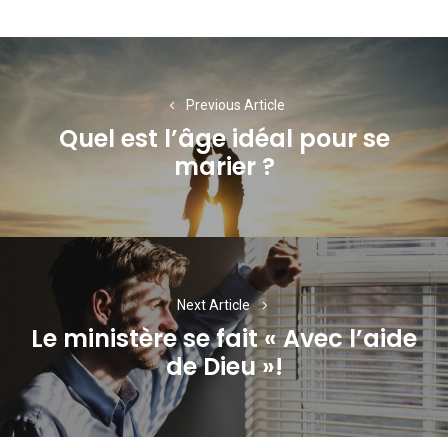
Navigation
de
Previous Article
l’article
Quel est l’âge idéal pour se
Previous
marier ?
post:
Next Article
Le ministère se fait « Avec l’aide
Next
de Dieu »!
post: