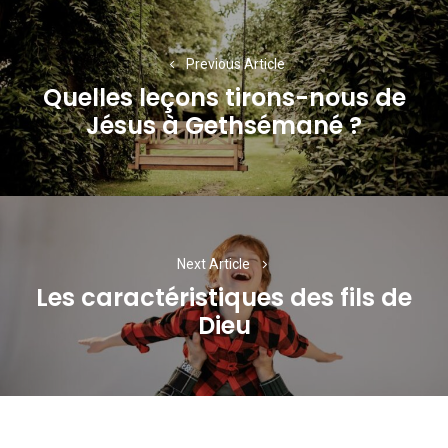
Navigation
de
Previous Article
l’article
Quelles leçons tirons-nous de
Previous
Jésus à Gethsémané ?
post:
Next Article
Les caractéristiques des fils de
Next
Dieu
post: