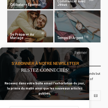
366
Commencer Avec
78
Célibataire Épanoui
Jésus
85
Se Préparer Au
116
Mariage
Temps Et Argent
Fermer
Recevoir Notre Newsletter Chaque Matin
S'ABONNER À NOTRE NEWSLETTER
RESTEZ CONNECTÉS!
The real voyage of discovery consists not in seeking new lands but
seeing with new eyes. All journeys have secret destinations of
Recevez dans votre boîte email l'exhortation du jour,
which the traveler is unaware.
la prière du matin ainsi que les nouveaux articles
publiés.