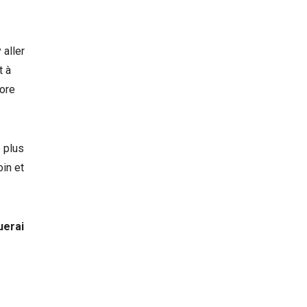
 aller
t à
core
 plus
oin et
uerai