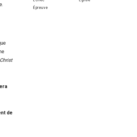
e.
Épreuve
que
une
Christ
sera
ent de