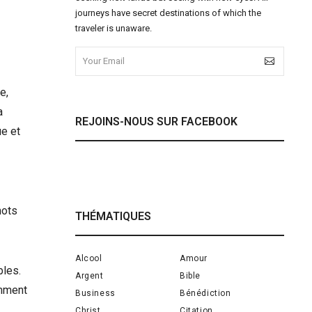
journeys have secret destinations of which the
traveler is unaware.
e,
a
REJOINS-NOUS SUR FACEBOOK
ue et
mots
THÉMATIQUES
Alcool
Amour
bles.
Argent
Bible
omment
Business
Bénédiction
Christ
Citation