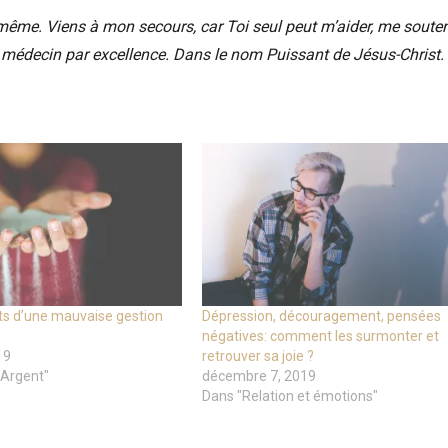
ême. Viens à mon secours, car Toi seul peut m’aider, me souten
le médecin par excellence. Dans le nom Puissant de Jésus-Christ.
ts d’une mauvaise gestion
Dépression, découragement, pensées
négatives: comment les surmonter et
19
retrouver sa joie ?
 Argent"
décembre 7, 2019
Dans "Relation et émotions"