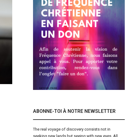
ABONNE-TOI À NOTRE NEWSLETTER
The real voyage of discovery consists not in
seeking new lands but seeing with new eyes. All