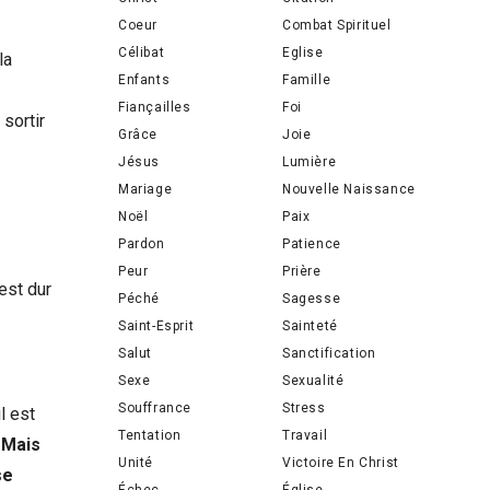
Coeur
Combat Spirituel
Célibat
Eglise
la
Enfants
Famille
Fiançailles
Foi
sortir
Grâce
Joie
Jésus
Lumière
Mariage
Nouvelle Naissance
Noël
Paix
Pardon
Patience
Peur
Prière
est dur
Péché
Sagesse
Saint-Esprit
Sainteté
Salut
Sanctification
Sexe
Sexualité
Souffrance
Stress
l est
Tentation
Travail
 Mais
Unité
Victoire En Christ
se
Échec
Église