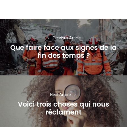
Navigation
de
Previous Article
l’article
Que faire face aux signes de la
Previous
fin des temps ?
post:
Next Article
Voici trois choses qui nous
Next
réclament
post: