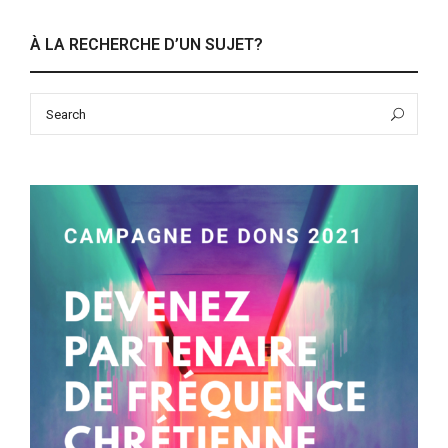
À LA RECHERCHE D’UN SUJET?
Search
Sea
for: