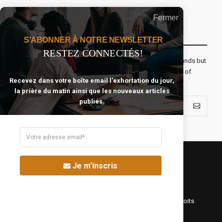
Fermer
Recevoir Notre Newsletter Chaque Matin
S'ABONNER À NOTRE NEWSLETTER
RESTEZ CONNECTÉS!
The real voyage of discovery consists not in seeking new lands but
seeing with new eyes. All journeys have secret destinations of
Recevez dans votre boîte email l'exhortation du jour,
which the traveler is unaware.
la prière du matin ainsi que les nouveaux articles
publiés.
Je m'inscris
©Fréquence Chrétienne Production 2016-2025. Tous droits
réservés.