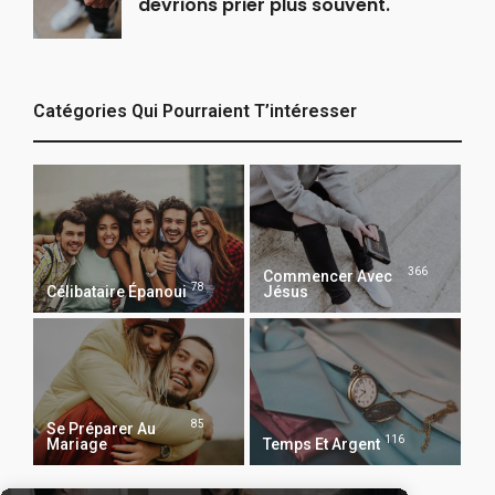
devrions prier plus souvent.
Catégories Qui Pourraient T’intéresser
366
Commencer Avec
78
Célibataire Épanoui
Jésus
85
Se Préparer Au
116
Mariage
Temps Et Argent