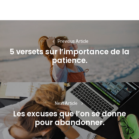
Navigation
de
Previous Article
l’article
5 versets sur l’importance de la
Previous
patience.
post:
Next Article
Les excuses que l’on se donne
Next
pour abandonner.
post: