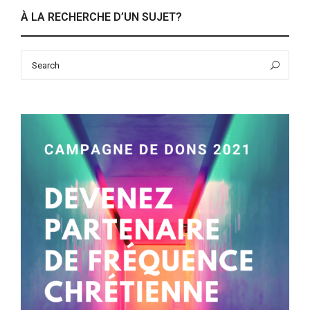
À LA RECHERCHE D’UN SUJET?
Search
Sea
for: