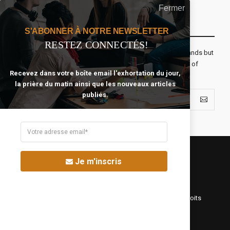
Fermer
Recevoir Notre Newsletter Chaque Matin
S'ABONNER À NOTRE NEWSLETTER
RESTEZ CONNECTÉS!
The real voyage of discovery consists not in seeking new lands but
seeing with new eyes. All journeys have secret destinations of
Recevez dans votre boîte email l'exhortation du jour,
which the traveler is unaware.
la prière du matin ainsi que les nouveaux articles
publiés.
Je m'inscris
©Fréquence Chrétienne Production 2016-2025. Tous droits
réservés.