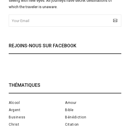
seeing with new eyes. All journeys have secret destinations of
which the traveler is unaware.
REJOINS-NOUS SUR FACEBOOK
THÉMATIQUES
Alcool
Amour
Argent
Bible
Business
Bénédiction
Christ
Citation