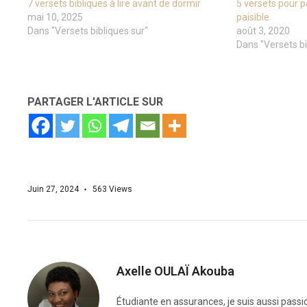
7 versets bibliques à lire avant de dormir
5 versets pour p
mai 10, 2025
paisible.
Dans "Versets bibliques sur"
août 3, 2020
Dans "Versets bi
PARTAGER L'ARTICLE SUR
Juin 27, 2024
563
Views
Axelle OULAÏ Akouba
Étudiante en assurances, je suis aussi passi