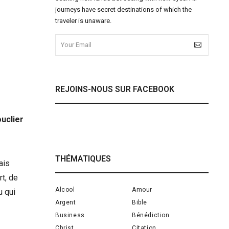
journeys have secret destinations of which the
traveler is unaware.
REJOINS-NOUS SUR FACEBOOK
ouclier
THÉMATIQUES
ais
t, de
Alcool
Amour
u qui
Argent
Bible
Business
Bénédiction
Christ
Citation