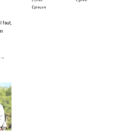
Épreuve
 faut,
un
…,