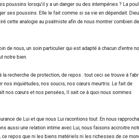
es poussins lorsqu’il y a un danger ou des intempéries ? La pou
ger ses poussins. Elle le fait comme si sa vie en dépendait. Dieu
piré cette analogie au psalmiste afin de nous montrer combien de 
oin de nous, un soin particulier qui est adapté à chacun d’entre no
ut notre bien.
 la recherche de protection, de repos : tout ceci se trouve à l’abr
 nos inquiétudes, nos soucis, nos cœurs meurtris. Le fait de
naît nos cœurs et nos pensées, Il sait ce à quoi nous sommes
urance de Lui et que nous Lui racontions tout. En nous rapproch
s aussi une relation intime avec Lui, nous faisons accroitre not
le, ce repos que ni les biens matériels ni les richesses de ce mo