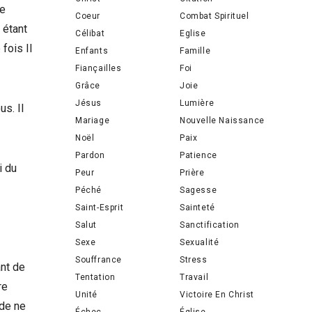
le
Coeur
Combat Spirituel
 étant
Célibat
Eglise
fois Il
Enfants
Famille
Fiançailles
Foi
Grâce
Joie
Jésus
Lumière
us. Il
Mariage
Nouvelle Naissance
Noël
Paix
Pardon
Patience
i du
Peur
Prière
Péché
Sagesse
Saint-Esprit
Sainteté
Salut
Sanctification
Sexe
Sexualité
Souffrance
Stress
ant de
Tentation
Travail
re
Unité
Victoire En Christ
nde ne
Échec
Église